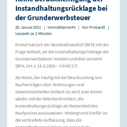
Instandhaltungsrücklage bei
der Grunderwerbsteuer
29. Januar 2021
|
Immobilienrecht
|
Von
Probandt
|
Lesezeit: ca. 2 Minuten
Erneut hat sich der Bundesfinanzhof (BFH) mit der
Frage befasst, ob die Instandhaltungsrücklage die
Grunderwerbsteuer mindert und dies verneint
(BFH, Urt. v. 16.9.2020 – II R 49/17).
Als Notar, der häufig mit der Beurkundung von
Kaufverträgen über Wohnungen und
Gewerbeeinheiten befasst ist, wird man immer
wieder mit der Bitte konfrontiert, die
Instandhaltungsrücklage als Bestandteil des
Kaufpreises auszuweisen. Hintergrund hierfür ist
die verbreitete Auffassung, dass die
Instandhaltungsrücklage als gesonderte